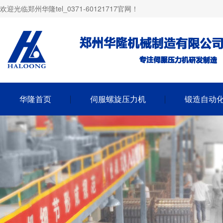
欢迎光临郑州华隆tel_0371-60121717官网！
华隆首页
伺服螺旋压力机
锻造自动