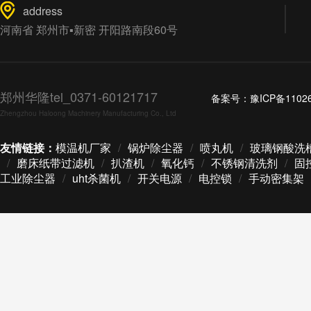
address
河南省 郑州市▪新密 开阳路南段60号
郑州华隆tel_0371-60121717
备案号：
豫ICP备1102
Zhengzhou Haloong Machinery Manufacturing Co., Ltd
友情链接：
模温机厂家
/
锅炉除尘器
/
喷丸机
/
玻璃钢酸洗
/
磨床纸带过滤机
/
扒渣机
/
氧化钙
/
不锈钢清洗剂
/
固
工业除尘器
/
uht杀菌机
/
开关电源
/
电控锁
/
手动密集架