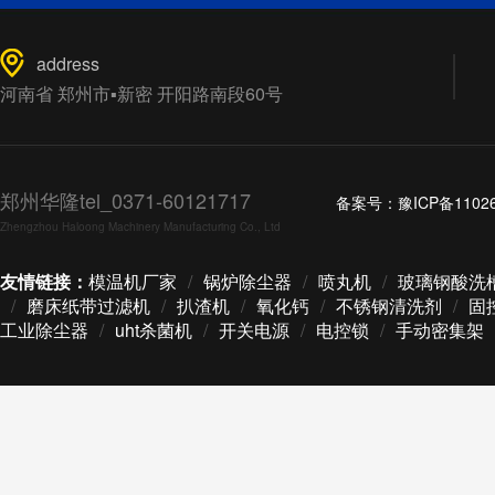
address
河南省 郑州市▪新密 开阳路南段60号
郑州华隆tel_0371-60121717
备案号：
豫ICP备1102
Zhengzhou Haloong Machinery Manufacturing Co., Ltd
友情链接：
模温机厂家
/
锅炉除尘器
/
喷丸机
/
玻璃钢酸洗
/
磨床纸带过滤机
/
扒渣机
/
氧化钙
/
不锈钢清洗剂
/
固
工业除尘器
/
uht杀菌机
/
开关电源
/
电控锁
/
手动密集架