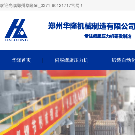
欢迎光临郑州华隆tel_0371-60121717官网！
华隆首页
伺服螺旋压力机
锻造自动