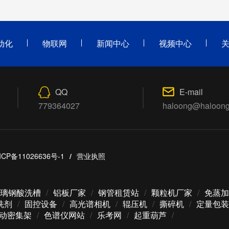
动化
物联网
新闻中心
视频中心
QQ
E-mail
779364027
haloong@haloon
ICP备11026636号-1
/
营业执照
璃钢酸洗槽
/
铝板厂家
/
钢管租赁站
/
颗粒机厂家
/
免蒸加
洗剂
/
固控设备
/
高光谱相机
/
辊压机
/
撕碎机
/
定量包装
动密集架
/
色谱仪网站
/
乐考网
/
起重葫芦
/