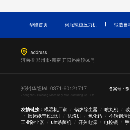
华隆首页
伺服螺旋压力机
锻造自
address
河南省 郑州市▪新密 开阳路南段60号
郑州华隆tel_0371-60121717
备案号：
豫
Zhengzhou Haloong Machinery Manufacturing Co., Ltd
友情链接：
模温机厂家
/
锅炉除尘器
/
喷丸机
/
玻
/
磨床纸带过滤机
/
扒渣机
/
氧化钙
/
不锈钢清
工业除尘器
/
uht杀菌机
/
开关电源
/
电控锁
/
手