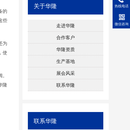
关于华隆
热线电话
备的
这些
微信咨询
走进华隆
合作客户
还为
华隆资质
，使
生产基地
展会风采
阔。
华隆
联系华隆
联系华隆