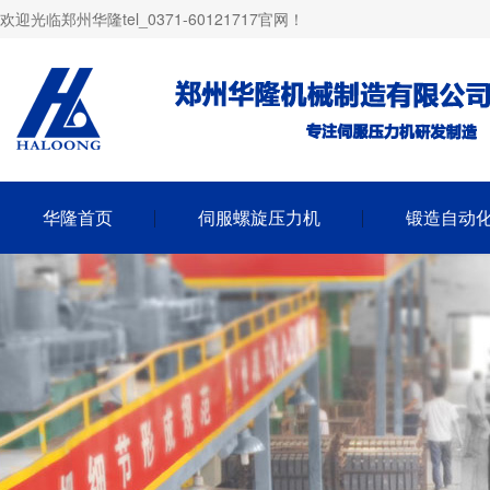
欢迎光临郑州华隆tel_0371-60121717官网！
华隆首页
伺服螺旋压力机
锻造自动