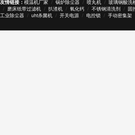
友情链接：
模温机厂家
/
锅炉除尘器
/
喷丸机
/
玻璃钢酸洗
/
磨床纸带过滤机
/
扒渣机
/
氧化钙
/
不锈钢清洗剂
/
固
工业除尘器
/
uht杀菌机
/
开关电源
/
电控锁
/
手动密集架