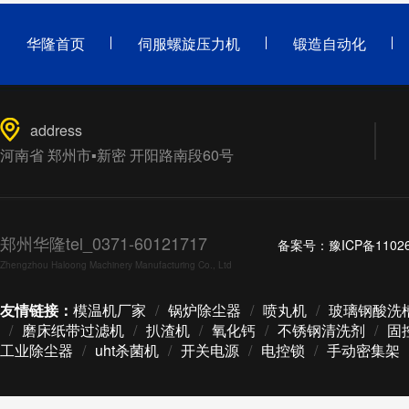
华隆首页
伺服螺旋压力机
锻造自动化
address
河南省 郑州市▪新密 开阳路南段60号
郑州华隆tel_0371-60121717
备案号：
豫ICP备1102
Zhengzhou Haloong Machinery Manufacturing Co., Ltd
友情链接：
模温机厂家
/
锅炉除尘器
/
喷丸机
/
玻璃钢酸洗
/
磨床纸带过滤机
/
扒渣机
/
氧化钙
/
不锈钢清洗剂
/
固
工业除尘器
/
uht杀菌机
/
开关电源
/
电控锁
/
手动密集架