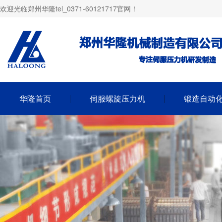
欢迎光临郑州华隆tel_0371-60121717官网！
华隆首页
伺服螺旋压力机
锻造自动