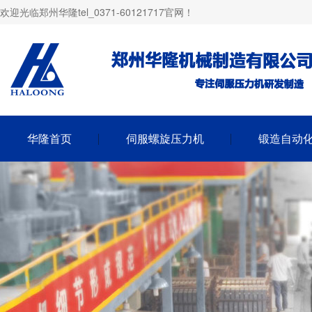
欢迎光临郑州华隆tel_0371-60121717官网！
华隆首页
伺服螺旋压力机
锻造自动