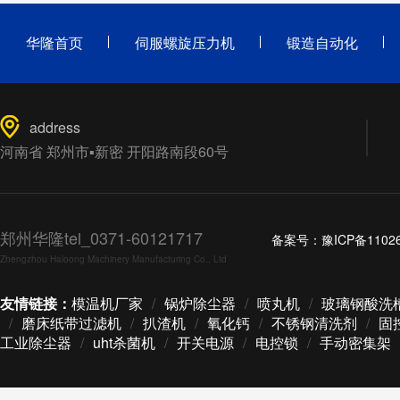
华隆首页
伺服螺旋压力机
锻造自动化
address
河南省 郑州市▪新密 开阳路南段60号
郑州华隆tel_0371-60121717
备案号：
豫ICP备1102
Zhengzhou Haloong Machinery Manufacturing Co., Ltd
友情链接：
模温机厂家
/
锅炉除尘器
/
喷丸机
/
玻璃钢酸洗
/
磨床纸带过滤机
/
扒渣机
/
氧化钙
/
不锈钢清洗剂
/
固
工业除尘器
/
uht杀菌机
/
开关电源
/
电控锁
/
手动密集架