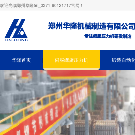
欢迎光临郑州华隆tel_0371-60121717官网！
华隆首页
伺服螺旋压力机
锻造自动