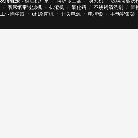
友情链接：
模温机厂家
/
锅炉除尘器
/
喷丸机
/
玻璃钢酸洗
/
磨床纸带过滤机
/
扒渣机
/
氧化钙
/
不锈钢清洗剂
/
固
工业除尘器
/
uht杀菌机
/
开关电源
/
电控锁
/
手动密集架