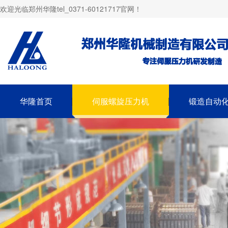
欢迎光临郑州华隆tel_0371-60121717官网！
华隆首页
伺服螺旋压力机
锻造自动