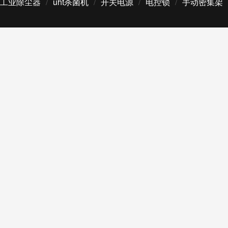
工业除尘器
/
uht杀菌机
/
开关电源
/
电控锁
/
手动密集架