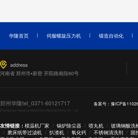
华隆首页
伺服螺旋压力机
锻造自动化
address
河南省 郑州市▪新密 开阳路南段60号
郑州华隆tel_0371-60121717
备案号：
豫ICP备1102
Zhengzhou Haloong Machinery Manufacturing Co., Ltd
友情链接：
模温机厂家
/
锅炉除尘器
/
喷丸机
/
玻璃钢酸洗
/
磨床纸带过滤机
/
扒渣机
/
氧化钙
/
不锈钢清洗剂
/
固